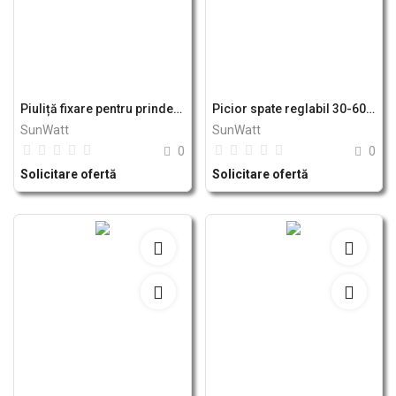
Piuliță fixare pentru prinderi panouri solare fotovoltaice - sistem B Breckner Germany
Picior spate reglabil 30-60 grade prinderi panou solar fotovoltaic - sistem B Breckner Germany
SunWatt
SunWatt
0
0
Solicitare ofertă
Solicitare ofertă