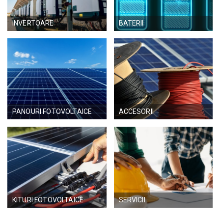
Oferte & Noutăți
INVERTOARE
BATERII
Conectare
Inregistreaza-te
Locație
PANOURI FOTOVOLTAICE
ACCESORII
KITURI FOTOVOLTAICE
SERVICII