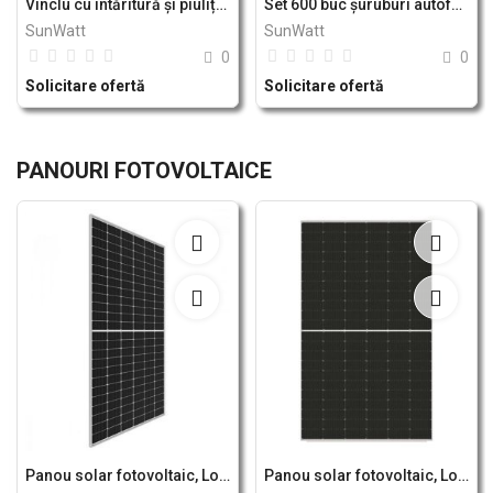
Vinclu cu întăritură și piuliță prinderi panou solar fotovoltaic sistem B - Breckner Germany
Set 600 buc șuruburi autoforante cap hexagonal cu șaibă EPDM 4.8x25mm DIN7504K - Breckner Germany
SunWatt
SunWatt
0
0
Solicitare ofertă
Solicitare ofertă
PANOURI FOTOVOLTAICE
Panou solar fotovoltaic, Longi LR5-72HPH-540M, 540W
Panou solar fotovoltaic, Longi LR5-66HIH-505M, 505W