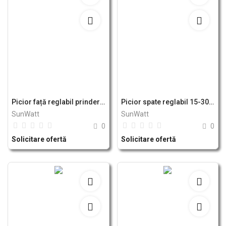
Picior față reglabil prinderi panou solar fotovoltaic - sistem A Breckner Germany
Picior spate reglabil 15-30 grade prinderi panou solar fotovoltaic - sistem A Breckner Germany
SunWatt
SunWatt
0
0
Solicitare ofertă
Solicitare ofertă