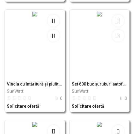
Vinclu cu întăritură și piuliță prinderi panou solar fotovoltaic sistem B - Breckner Germany
Set 600 buc șuruburi autoforante cap hexagonal cu șaibă EPDM 4.8x25mm DIN7504K - Breckner Germany
SunWatt
SunWatt
0
0
Solicitare ofertă
Solicitare ofertă