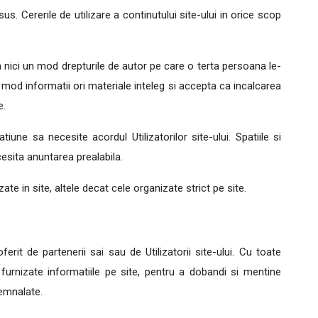
s. Cererile de utilizare a continutului site-ului in orice scop
n nici un mod drepturile de autor pe care o terta persoana le-
 mod informatii ori materiale inteleg si accepta ca incalcarea
e.
ne sa necesite acordul Utilizatorilor site-ului. Spatiile si
cesita anuntarea prealabila.
ate in site, altele decat cele organizate strict pe site.
rit de partenerii sai sau de Utilizatorii site-ului. Cu toate
furnizate informatiile pe site, pentru a dobandi si mentine
semnalate.