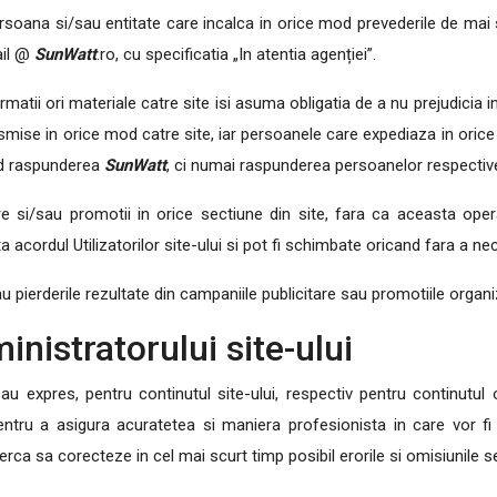
rsoana si/sau entitate care incalca in orice mod prevederile de mai su
ail @
SunWatt
.ro, cu specificatia „In atentia agenției”.
atii ori materiale catre site isi asuma obligatia de a nu prejudicia i
ansmise in orice mod catre site, iar persoanele care expediaza in orice
mod raspunderea
SunWatt
, ci numai raspunderea persoanelor respectiv
i/sau promotii in orice sectiune din site, fara ca aceasta operatiu
 acordul Utilizatorilor site-ului si pot fi schimbate oricand fara a ne
 pierderile rezultate din campaniile publicitare sau promotiile organiz
inistratorului site-ului
 expres, pentru continutul site-ului, respectiv pentru continutul ofe
ntru a asigura acuratetea si maniera profesionista in care vor fi 
erca sa corecteze in cel mai scurt timp posibil erorile si omisiunile 