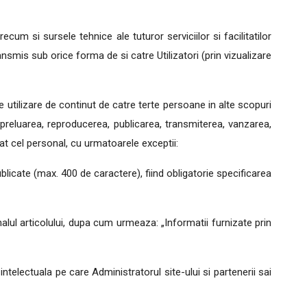
ecum si sursele tehnice ale tuturor serviciilor si facilitatilor
ansmis sub orice forma de si catre Utilizatori (prin vizualizare
ice utilizare de continut de catre terte persoane in alte scopuri
 preluarea, reproducerea, publicarea, transmiterea, vanzarea,
cat cel personal, cu urmatoarele exceptii:
blicate (max. 400 de caractere), fiind obligatorie specificarea
inalul articolului, dupa cum urmeaza: „Informatii furnizate prin
intelectuala pe care Administratorul site-ului si partenerii sai