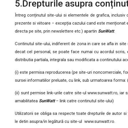
5.Drepturile asupra conținut
Întreg conținutul site-ului si elementele de grafica, inclusiv 
prezente si viitoare – excepția cazului cand este menționat exp
directa pe site, prin newslettere etc.) apartin
SunWatt
.
Continutul site-ului, indiferent de zona in care se afla in site
decat cel personal, se poate face numai cu acordul scris, e
distributia partiala, integrala sau modificata a continutului a
(i) este permisa reproducerea (pe site-uri noncomerciale, foru
sursei informatiilor preluate, cu link, sub urmatoarea forma: (
(ii) sunt permise link-urile catre site-ul www.sunwatt.ro, iar 
amabilitatea
SunWatt
– link catre continutul site-ului)
Utilizatorii se obliga sa respecte toate drepturile de autor si
le detin asupra/in legătură cu site-ul www.sunwatt.ro.