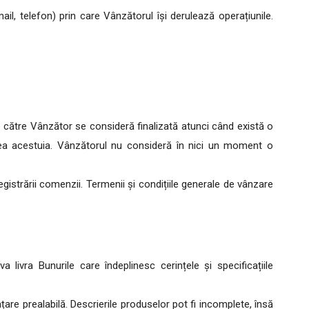
, telefon) prin care Vânzătorul își derulează operațiunile.
ătre Vânzător se consideră finalizată atunci când există o
tea acestuia. Vânzătorul nu consideră în nici un moment o
gistrării comenzii. Termenii și condițiile generale de vânzare
 livra Bunurile care îndeplinesc cerințele și specificațiile
țare prealabilă. Descrierile produselor pot fi incomplete, însă