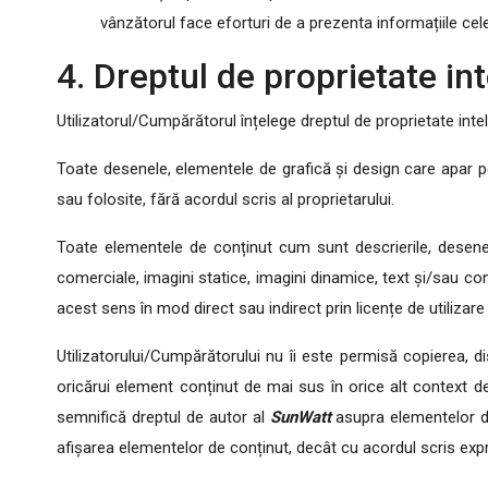
vânzătorul face eforturi de a prezenta informațiile cele
4. Dreptul de proprietate int
Utilizatorul/Cumpărătorul înțelege dreptul de proprietate intel
Toate desenele, elementele de grafică și design care apar pe
sau folosite, fără acordul scris al proprietarului.
Toate elementele de conținut cum sunt descrierile, desenele
comerciale, imagini statice, imagini dinamice, text și/sau co
acest sens în mod direct sau indirect prin licențe de utilizare
Utilizatorului/Cumpărătorului nu îi este permisă copierea, dis
oricărui element conținut de mai sus în orice alt context de
semnifică dreptul de autor al
SunWatt
asupra elementelor de
afișarea elementelor de conținut, decât cu acordul scris exp