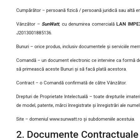
Cumpărător – persoană fizică / persoană juridică sau altă e
Vânzător –
SunWatt
, cu denumirea comercială
LAN IMPE
J2013001885136
.
Bunuri – orice produs, inclusiv documentele și serviciile m
Comandă – un document electronic ce intervine ca formă de 
să primească aceste Bunuri și să facă plată acestora.
Contract – o Comandă confirmată de către Vânzător.
Drepturi de Proprietate Intelectuală – toate drepturile imater
de model, patente, mărci înregistrate și înregistrări ale nume
Site – domeniul www.sunwatt.ro și subdomeniile acestuia.
2. Documente Contractuale