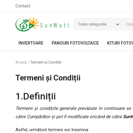
Contact
Toate categoriile
INVERTOARE
PANOURI FOTOVOLTAICE
KITURI FOTO
Acasă
Termeni și Condiții
Termeni și Condiții
1.Definiții
Termenii și condițiile generale prevăzute în continuare se 
către Cumpărător și pot fi modificate oricând de către
SunW
Astfel, următorii termeni vor însemna: