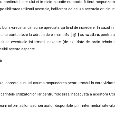
ru continutul site-ului si in nicio situatie nu poate fi tinut raspunzat
posibilitatea utilizarii acesteia, indiferent de cauza acesteia ori din i
cu buna-credinta, din surse apreciate ca fiind de incredere. In cazul in
ii sa ne contacteze la adresa de e-mail
info [ @ ] sunwatt.ro
, pentru 
lude eventuale informatii inexacte (de ex.: date de ordin tehnic s
osibil aceste aspecte.
a:
eale, corecte si nu isi asuma raspunderea pentru modul in care vizitato
cerintele Utilizatorilor, iar pentru folosirea inadecvata a acestora Util
irii informatiilor sau serviciilor disponibile prin intermediul site-ulu