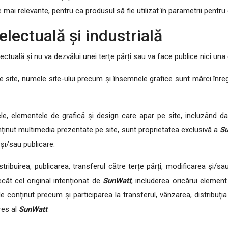
 mai relevante, pentru ca produsul să fie utilizat în parametrii pentru
electuală și industrială
ectuală și nu va dezvălui unei terțe părți sau va face publice nici una 
 site, numele site-ului precum și însemnele grafice sunt mărci înreg
, elementele de grafică și design care apar pe site, incluzând dar n
nținut multimedia prezentate pe site, sunt proprietatea exclusivă a
S
 și/sau publicare.
tribuirea, publicarea, transferul către terțe părți, modificarea și/sau 
cât cel original intenționat de
SunWatt
, includerea oricărui element
 conținut precum și participarea la transferul, vânzarea, distribuți
res al
SunWatt
.