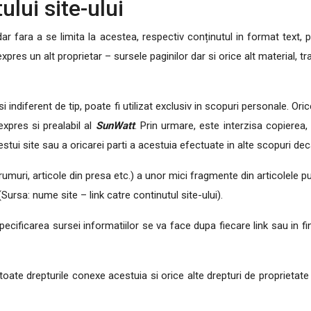
ului site-ului
dar fara a se limita la acestea, respectiv conținutul in format text, pr
res un alt proprietar – sursele paginilor dar si orice alt material, tr
 si indiferent de tip, poate fi utilizat exclusiv in scopuri personale. Or
xpres si prealabil al
SunWatt
. Prin urmare, este interzisa copierea,
cestui site sau a oricarei parti a acestuia efectuate in alte scopuri de
muri, articole din presa etc.) a unor mici fragmente din articolele pu
Sursa: nume site – link catre continutul site-ului).
specificarea sursei informatiilor se va face dupa fiecare link sau in f
 toate drepturile conexe acestuia si orice alte drepturi de proprietate 