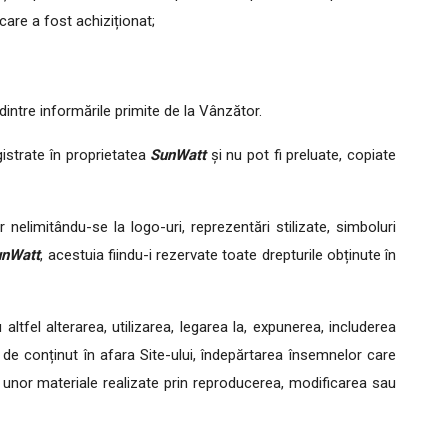
 care a fost achiziționat;
dintre informările primite de la Vânzător.
istrate în proprietatea
SunWatt
și nu pot fi preluate, copiate
elimitându-se la logo-uri, reprezentări stilizate, simboluri
unWatt
, acestuia fiindu-i rezervate toate drepturile obținute în
altfel alterarea, utilizarea, legarea la, expunerea, includerea
 de conținut în afara Site-ului, îndepărtarea însemnelor care
a unor materiale realizate prin reproducerea, modificarea sau