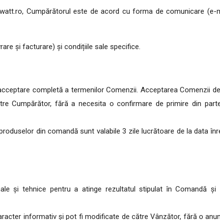
att.ro, Cumpărătorul este de acord cu forma de comunicare (e-mail
e și facturare) și condițiile sale specifice.
cceptare completă a termenilor Comenzii. Acceptarea Comenzii de c
către Cumpărător, fără a necesita o confirmare de primire din par
roduselor din comandă sunt valabile 3 zile lucrătoare de la data înre
ale și tehnice pentru a atinge rezultatul stipulat în Comandă și va
aracter informativ și pot fi modificate de către Vânzător, fără o anun