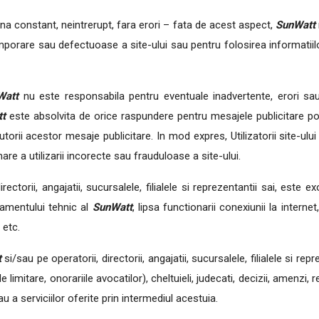
tiona constant, neintrerupt, fara erori – fata de acest aspect,
SunWatt
mporare sau defectuoase a site-ului sau pentru folosirea informatiilor o
Watt
nu este responsabila pentru eventuale inadvertente, erori sau 
tt
este absolvita de orice raspundere pentru mesajele publicitare posta
autorii acestor mesaje publicitare. In mod expres, Utilizatorii site-
are a utilizarii incorecte sau frauduloase a site-ului.
irectorii, angajatii, sucursalele, filialele si reprezentantii sai, est
pamentului tehnic al
SunWatt
, lipsa functionarii conexiunii la internet
 etc.
t
si/sau pe operatorii, directorii, angajatii, sucursalele, filialele si repr
e limitare, onorariile avocatilor), cheltuieli, judecati, decizii, amenzi, 
sau a serviciilor oferite prin intermediul acestuia.