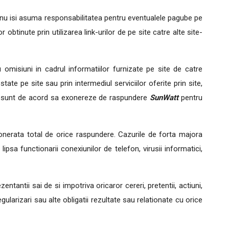
nu isi asuma responsabilitatea pentru eventualele pagube pe
btinute prin utilizarea link-urilor de pe site catre alte site-
omisiuni in cadrul informatiilor furnizate pe site de catre
te pe site sau prin intermediul serviciilor oferite prin site,
ului sunt de acord sa exonereze de raspundere
SunWatt
pentru
e exonerata total de orice raspundere. Cazurile de forta majora
, lipsa functionarii conexiunilor de telefon, virusii informatici,
ezentantii sai de si impotriva oricaror cereri, pretentii, actiuni,
regularizari sau alte obligatii rezultate sau relationate cu orice