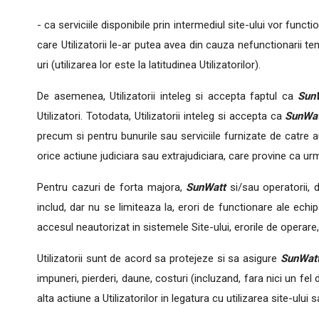
- ca serviciile disponibile prin intermediul site-ului vor func
care Utilizatorii le-ar putea avea din cauza nefunctionarii te
uri (utilizarea lor este la latitudinea Utilizatorilor).
De asemenea, Utilizatorii inteleg si accepta faptul ca
Sun
Utilizatori. Totodata, Utilizatorii inteleg si accepta ca
SunWa
precum si pentru bunurile sau serviciile furnizate de catre 
orice actiune judiciara sau extrajudiciara, care provine ca urm
Pentru cazuri de forta majora,
SunWatt
si/sau operatorii, d
includ, dar nu se limiteaza la, erori de functionare ale echi
accesul neautorizat in sistemele Site-ului, erorile de operare,
Utilizatorii sunt de acord sa protejeze si sa asigure
SunWat
impuneri, pierderi, daune, costuri (incluzand, fara nici un fel d
alta actiune a Utilizatorilor in legatura cu utilizarea site-ului 