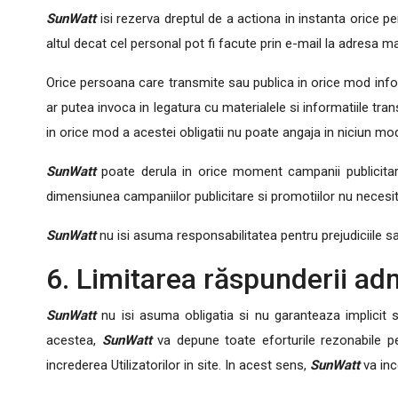
SunWatt
isi rezerva dreptul de a actiona in instanta orice pe
altul decat cel personal pot fi facute prin e-mail la adresa m
Orice persoana care transmite sau publica in orice mod inform
ar putea invoca in legatura cu materialele si informatiile tr
in orice mod a acestei obligatii nu poate angaja in niciun 
SunWatt
poate derula in orice moment campanii publicitare s
dimensiunea campaniilor publicitare si promotiilor nu necesita
SunWatt
nu isi asuma responsabilitatea pentru prejudiciile sau
6. Limitarea răspunderii adm
SunWatt
nu isi asuma obligatia si nu garanteaza implicit sau
acestea,
SunWatt
va depune toate eforturile rezonabile pe
increderea Utilizatorilor in site. In acest sens,
SunWatt
va inc