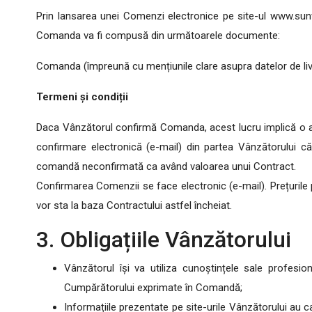
Prin lansarea unei Comenzi electronice pe site-ul www.sunw
Comanda va fi compusă din următoarele documente:
Comanda (împreună cu mențiunile clare asupra datelor de livrar
Termeni și condiții
Daca Vânzătorul confirmă Comanda, acest lucru implică o a
confirmare electronică (e-mail) din partea Vânzătorului 
comandă neconfirmată ca având valoarea unui Contract.
Confirmarea Comenzii se face electronic (e-mail). Prețurile p
vor sta la baza Contractului astfel încheiat.
3. Obligațiile Vânzătorului
Vânzătorul își va utiliza cunoștințele sale profesion
Cumpărătorului exprimate în Comandă;
Informațiile prezentate pe site-urile Vânzătorului au c