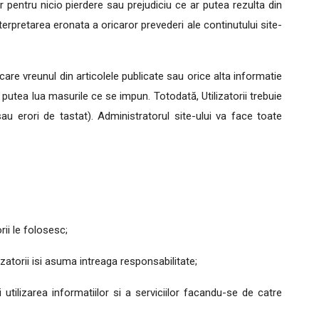
or pentru nicio pierdere sau prejudiciu ce ar putea rezulta din
nterpretarea eronata a oricaror prevederi ale continutului site-
 care vreunul din articolele publicate sau orice alta informatie
a putea lua masurile ce se impun. Totodată, Utilizatorii trebuie
au erori de tastat). Administratorul site-ului va face toate
rii le folosesc;
izatorii isi asuma intreaga responsabilitate;
i utilizarea informatiilor si a serviciilor facandu-se de catre