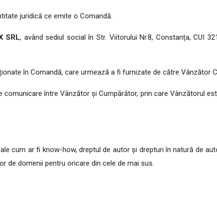
ntitate juridică ce emite o Comandă.
X SRL
, având sediul social în Str. Viitorului Nr.8, Constanța, CUI 3
enționate în Comandă, care urmează a fi furnizate de către Vânzător 
comunicare între Vânzător și Cumpărător, prin care Vânzătorul este
iale cum ar fi know-how, dreptul de autor și drepturi în natură de auto
lor de domenii pentru oricare din cele de mai sus.