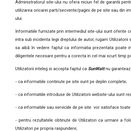
Administratorul site-ului nu ofera niciun fel de garantii pent
utilizarea oricarei parti/secvente/pagini de pe site sau din im
ului.
Informatiile furnizate prin intermediul site-ului sunt oferite 
intra sub incidenta legii dreptului de autor, rugam Utilizator
sa aibă în vedere faptul ca informatia prezentata poate inc
diligentele necesare pentru a corecta in cel mai scurt timp p
Utilizatorii inteleg si accepta faptul ca
SunWatt
nu garanteaz
- ca informatiile continute pe site sunt pe deplin complete;
- ca informatiile introduse de Utilizatorii website-ului sunt r
- ca informatiile sau serviciile de pe site vor satisface toate 
- pentru rezultatele obtinute de Utilizatori ca urmare a folos
Utilizatori pe propria raspundere;