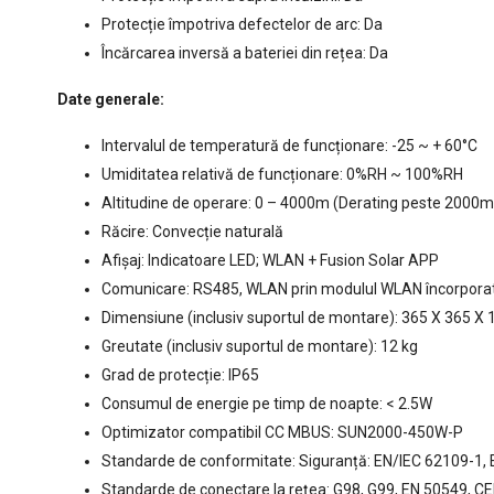
Protecție împotriva defectelor de arc: Da
Încărcarea inversă a bateriei din rețea: Da
Date generale:
Intervalul de temperatură de funcționare: -25 ~ + 60°C
Umiditatea relativă de funcționare: 0%RH ~ 100%RH
Altitudine de operare: 0 – 4000m (Derating peste 2000m
Răcire: Convecție naturală
Afişaj: Indicatoare LED; WLAN + Fusion Solar APP
Comunicare: RS485, WLAN prin modulul WLAN încorporat i
Dimensiune (inclusiv suportul de montare): 365 X 365 
Greutate (inclusiv suportul de montare): 12 kg
Grad de protecție: IP65
Consumul de energie pe timp de noapte: < 2.5W
Optimizator compatibil CC MBUS: SUN2000-450W-P
Standarde de conformitate: Siguranță: EN/IEC 62109-1,
Standarde de conectare la rețea: G98, G99, EN 50549, 