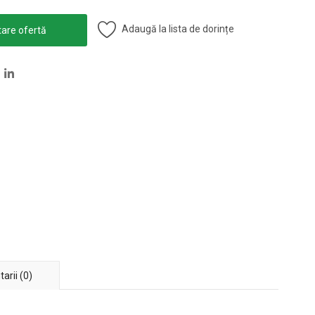
Adaugă la lista de dorințe
tare ofertă
arii (0)