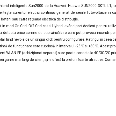
ibrid inteligente Sun2000 de la Huawei. Huawei SUN2000-3KTL-L1, cu
ertește curentul electric continuu generat de seriile fotovoltaice in cu
baterii sau către rețeaua electrica de distribuție.
in mod On Grid, Off Grid cat si Hybrid, având port dedicat pentru utiliza
tru a detecta orice semne de supraîncălzire care pot provoca incendii 
ar fiind nevoie de un singur click pentru configurare. Ratingul în ceea ce
imă de funcționare este cuprinsă în intervalul -25°C si +60°C. Acest pro
gent WLAN-FE (achiziționat separat) si se poate conecta la 4G/3G/2G pri
i game mai largi de clienți și le oferă la prețuri foarte atractive. Coma