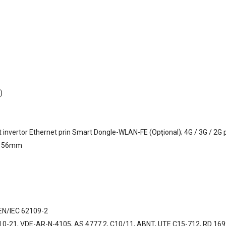
)
nvertor Ethernet prin Smart Dongle-WLAN-FE (Opțional); 4G / 3G / 2G 
X 156mm
 EN/IEC 62109-2
CEI 0-21, VDE-AR-N-4105, AS 4777.2, C10/11, ABNT, UTE C15-712, RD 16