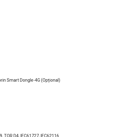
prin Smart Dongle-4G (Opțional)
99, TOR D4, IEC61727, IEC62116