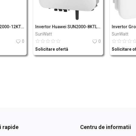
Invertor Huawei SUN2000-12KTL-M2
Invertor Huawei SUN2000-8KTL-M1
SunWatt
SunWatt
0
0
Solicitare ofertă
Solicitare o
i rapide
Centru de informatii