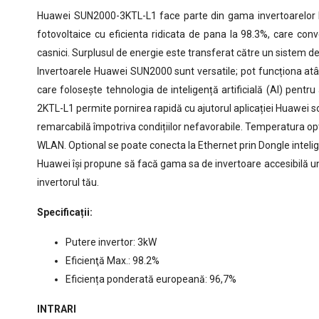
Huawei SUN2000-3KTL-L1 face parte din gama invertoarelor h
fotovoltaice cu eficienta ridicata de pana la 98.3%, care conv
casnici. Surplusul de energie este transferat către un sistem de 
Invertoarele Huawei SUN2000 sunt versatile; pot funcționa atât 
care folosește tehnologia de inteligență artificială (AI) pen
2KTL-L1 permite pornirea rapidă cu ajutorul aplicației Huawei sol
remarcabilă împotriva condițiilor nefavorabile. Temperatura opt
WLAN. Optional se poate conecta la Ethernet prin Dongle inteli
Huawei își propune să facă gama sa de invertoare accesibilă une
invertorul tău.
Specificații:
Putere invertor: 3kW
Eficienţă Max.: 98.2%
Eficiența ponderată europeană: 96,7%
INTRARI