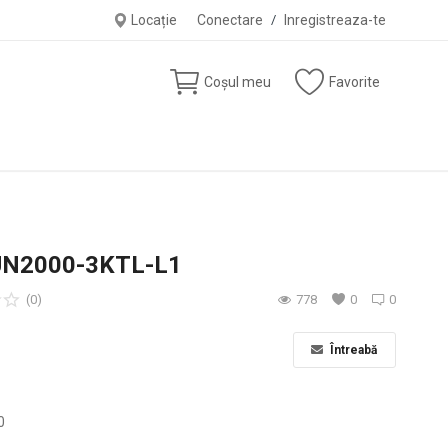
Locație
Conectare
/
Inregistreaza-te
Coșul meu
Favorite
SUN2000-3KTL-L1
(0)
778
0
0
Întreabă
0