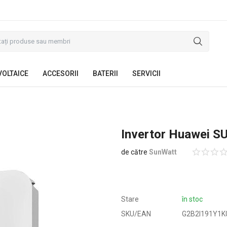
VOLTAICE
ACCESORII
BATERII
SERVICII
Invertor Huawei 
de către
SunWatt
Stare
în stoc
SKU/EAN
G2B2I191Y1K