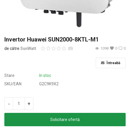
Oferte & Noutăți
Conectare
Inregistreaza-te
Invertor Huawei SUN2000-8KTL-M1
de către
SunWatt
(0)
1098
0
0
Locație
Întreabă
Stare
în stoc
SKU/EAN
G2C9K9X2
-
+
Solicitare ofertă