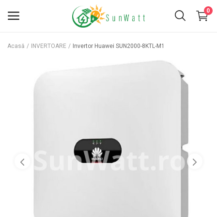
0
Acasă
INVERTOARE
Invertor Huawei SUN2000-8KTL-M1
INVERTOARE
PANOURI FOTOVOLTAICE
KITURI FOTOVOLTAICE
ACCESORII
BATERII
SERVICII
Favorite
Contact