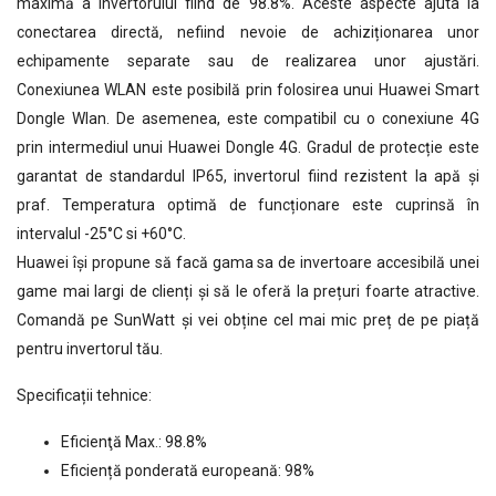
maximă a invertorului fiind de 98.8%. Aceste aspecte ajuta la
conectarea directă, nefiind nevoie de achiziționarea unor
echipamente separate sau de realizarea unor ajustări.
Conexiunea WLAN este posibilă prin folosirea unui Huawei Smart
Dongle Wlan. De asemenea, este compatibil cu o conexiune 4G
prin intermediul unui Huawei Dongle 4G. Gradul de protecție este
garantat de standardul IP65, invertorul fiind rezistent la apă și
praf. Temperatura optimă de funcționare este cuprinsă în
intervalul -25°C si +60°C.
Huawei își propune să facă gama sa de invertoare accesibilă unei
game mai largi de clienți și să le oferă la prețuri foarte atractive.
Comandă pe SunWatt și vei obține cel mai mic preț de pe piață
pentru invertorul tău.
Specificații tehnice:
Eficienţă Max.: 98.8%
Eficiență ponderată europeană: 98%