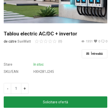
Oferte & Noutăți
Conectare
Inregistreaza-te
Tablou electric AC/DC + invertor
de către
SunWatt
(0)
1351
0
0
Locație
Întreabă
Stare
în stoc
SKU/EAN
HXH281J245
-
+
Solicitare ofertă