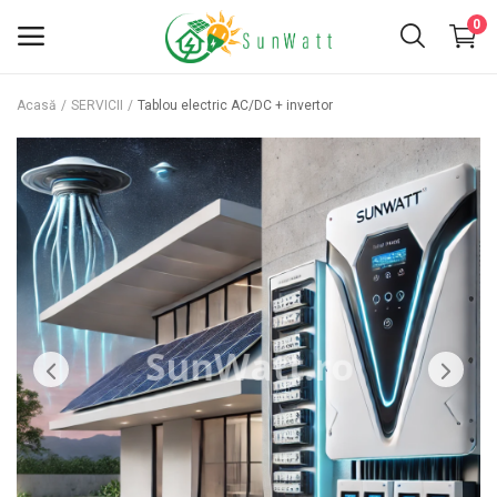
0
Acasă
SERVICII
Tablou electric AC/DC + invertor
INVERTOARE
PANOURI FOTOVOLTAICE
KITURI FOTOVOLTAICE
ACCESORII
BATERII
SERVICII
Favorite
Contact