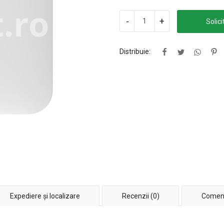
-
+
Solici
Distribuie:
Expediere și localizare
Recenzii (0)
Coment