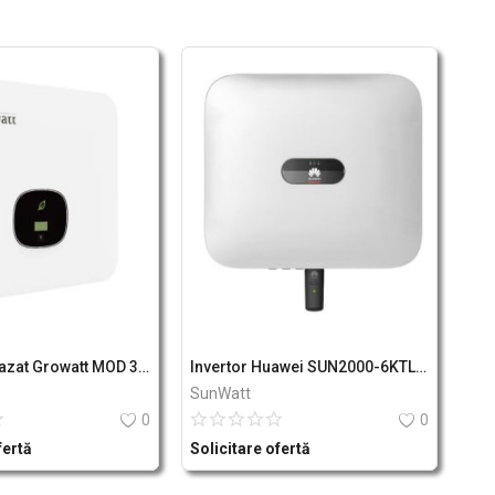
Invertor Trifazat Growatt MOD 3000 TL3-XH 3kW
Invertor Huawei SUN2000-6KTL-M1
SunWatt
0
0
fertă
Solicitare ofertă