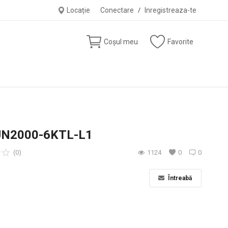
Locație
Conectare
/
Inregistreaza-te
Coșul meu
Favorite
SUN2000-6KTL-L1
(0)
1124
0
0
Întreabă