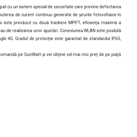
pat cu un sistem special de securitate care previne defectarea
uterea de curent continuu generată de șirurile fotovoltaice în
i și este prevăzut cu două trackere MPPT, eficiența maximă a
sau de realizarea unor ajustări. Conexiunea WLAN este posibilă
le 4G. Gradul de protecție este garantat de standardul IP65,
. Comandă pe SunWatt și vei obține cel mai mic preț de pe piață