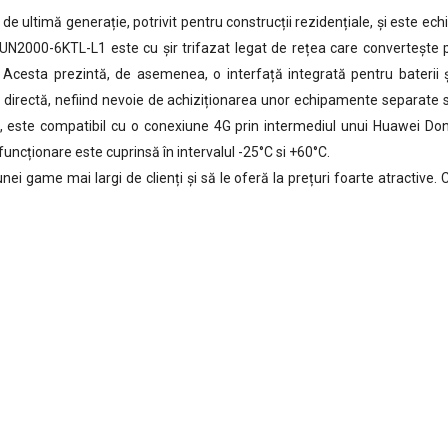
ltimă generație, potrivit pentru construcții rezidențiale, și este echi
 SUN2000-6KTL-L1 este cu șir trifazat legat de rețea care convertește p
ă. Acesta prezintă, de asemenea, o interfață integrată pentru bateri
ea directă, nefiind nevoie de achiziționarea unor echipamente separate 
este compatibil cu o conexiune 4G prin intermediul unui Huawei Dong
funcționare este cuprinsă în intervalul -25°C si +60°C.
ei game mai largi de clienți și să le oferă la prețuri foarte atractive