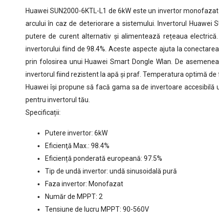
Huawei SUN2000-6KTL-L1 de 6kW este un invertor monofazat de u
arcului în caz de deteriorare a sistemului. Invertorul Huawei
putere de curent alternativ și alimentează rețeaua electric
invertorului fiind de 98.4%. Aceste aspecte ajuta la conectar
prin folosirea unui Huawei Smart Dongle Wlan. De asemenea, 
invertorul fiind rezistent la apă și praf. Temperatura optimă de 
Huawei își propune să facă gama sa de invertoare accesibilă un
pentru invertorul tău.
Specificații:
Putere invertor: 6kW
Eficienţă Max.: 98.4%
Eficiență ponderată europeană: 97.5%
Tip de undă invertor: undă sinusoidală pură
Faza invertor: Monofazat
Număr de MPPT: 2
Tensiune de lucru MPPT: 90-560V