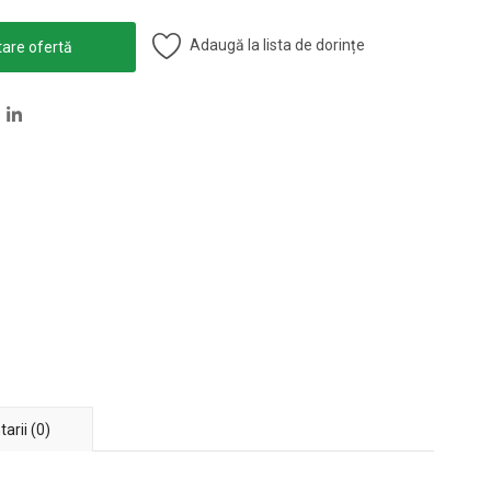
Adaugă la lista de dorințe
tare ofertă
arii (0)