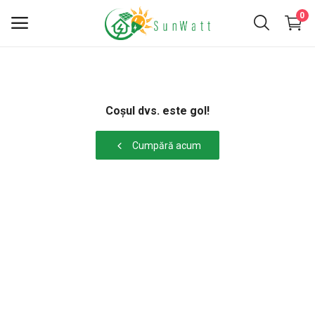
0
INVERTOARE
Coșul dvs. este gol!
PANOURI FOTOVOLTAICE
Cumpără acum
KITURI FOTOVOLTAICE
ACCESORII
BATERII
SERVICII
Favorite
Contact