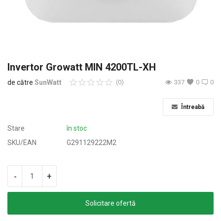
Oferte & Noutăți
Conectare
Inregistreaza-te
Invertor Growatt MIN 4200TL-XH
de către
SunWatt
(0)
337
0
0
Locație
Întreabă
Stare
în stoc
SKU/EAN
G291129222M2
-
+
Solicitare ofertă