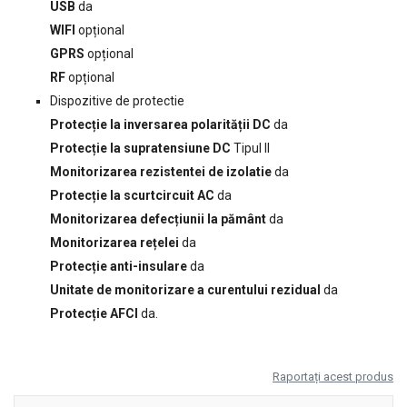
USB
da
WIFI
opțional
GPRS
opțional
RF
opțional
Dispozitive de protectie
Protecție la inversarea polarității DC
da
Protecție la supratensiune DC
Tipul II
Monitorizarea rezistentei de izolatie
da
Protecție la scurtcircuit AC
da
Monitorizarea defecțiunii la pământ
da
Monitorizarea rețelei
da
Protecție anti-insulare
da
Unitate de monitorizare a curentului rezidual
da
Protecție AFCI
da.
Raportați acest produs