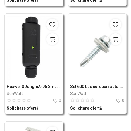
Solicitare ofertă
Solicitare ofertă
Huawei SDongleA-05 Smart Dongle WLan
Set 600 buc șuruburi autoforante cap hexagonal cu șaibă EPDM 4.8x25mm DIN7504K - Breckner Germany
SunWatt
SunWatt
0
0
Solicitare ofertă
Solicitare ofertă