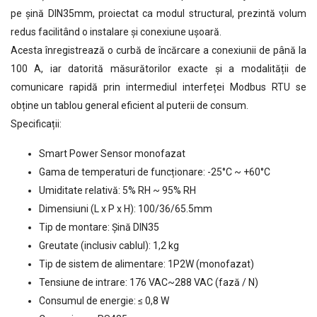
pe șină DIN35mm, proiectat ca modul structural, prezintă volum
redus facilitând o instalare și conexiune ușoară.
Acesta înregistrează o curbă de încărcare a conexiunii de până la
100 A, iar datorită măsurătorilor exacte și a modalității de
comunicare rapidă prin intermediul interfeței Modbus RTU se
obține un tablou general eficient al puterii de consum.
Specificații:
Smart Power Sensor monofazat
Gama de temperaturi de funcționare: -25°C ~ +60°C
Umiditate relativă: 5% RH ~ 95% RH
Dimensiuni (L x P x H): 100/36/65.5mm
Tip de montare: Șină DIN35
Greutate (inclusiv cablul): 1,2 kg
Tip de sistem de alimentare: 1P2W (monofazat)
Tensiune de intrare: 176 VAC~288 VAC (fază / N)
Consumul de energie: ≤ 0,8 W