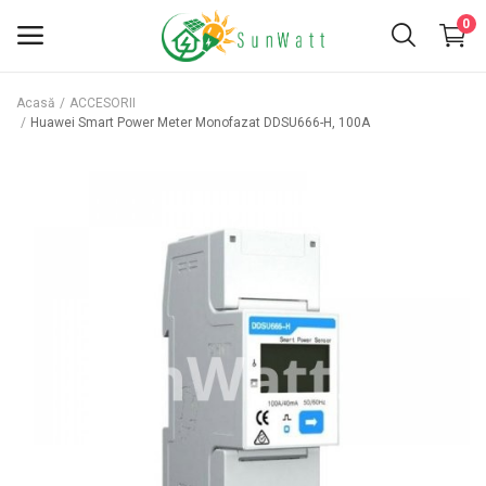
0
Acasă
ACCESORII
Huawei Smart Power Meter Monofazat DDSU666-H, 100A
INVERTOARE
PANOURI FOTOVOLTAICE
KITURI FOTOVOLTAICE
ACCESORII
BATERII
SERVICII
Favorite
Contact