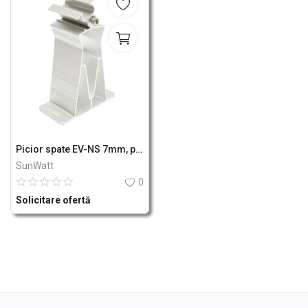
Picior spate EV-NS 7mm, prinderi panou solar fotovoltaic - sistem B Breckner Germany
SunWatt
0
Solicitare ofertă