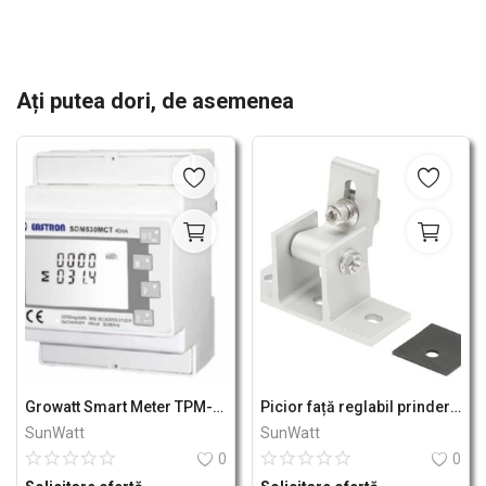
Ați putea dori, de asemenea
Growatt Smart Meter TPM-CT-E (250A)
Picior față reglabil prinderi panou solar fotovoltaic - sistem B Breckner Germany
SunWatt
SunWatt
0
0