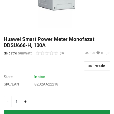
Oferte & Noutăți
Conectare
Inregistreaza-te
Huawei Smart Power Meter Monofazat
Locație
DDSU666-H, 100A
de către
SunWatt
(0)
393
0
0
Întreabă
Stare
în stoc
SKU/EAN
G2D2AA22218
-
+