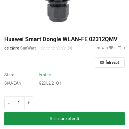
Oferte & Noutăți
Conectare
Inregistreaza-te
Huawei Smart Dongle WLAN-FE 02312QMV
de către
SunWatt
(0)
418
0
0
Locație
Întreabă
Stare
în stoc
SKU/EAN
G2DL2I21Q1
-
+
Solicitare ofertă