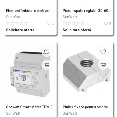
Element îmbinare șină prinderi panou solar fotovoltaic - sistem A Breckner Germany
Picior spate reglabil 30-60 grade prinderi panou solar fotovoltaic - sistem B Breckner Germany
SunWatt
SunWatt
0
0
Solicitare ofertă
Solicitare ofertă
Growatt Smart Meter TPM (100A)
Piuliță fixare pentru prinderi panouri solare fotovoltaice - sistem B Breckner Germany
SunWatt
SunWatt