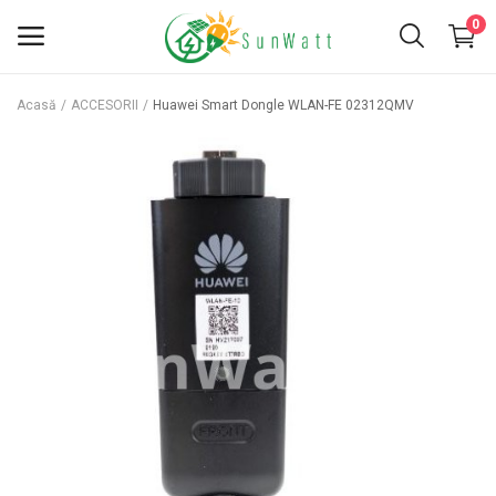
0
Acasă
ACCESORII
Huawei Smart Dongle WLAN-FE 02312QMV
INVERTOARE
PANOURI FOTOVOLTAICE
KITURI FOTOVOLTAICE
ACCESORII
BATERII
SERVICII
Favorite
Contact